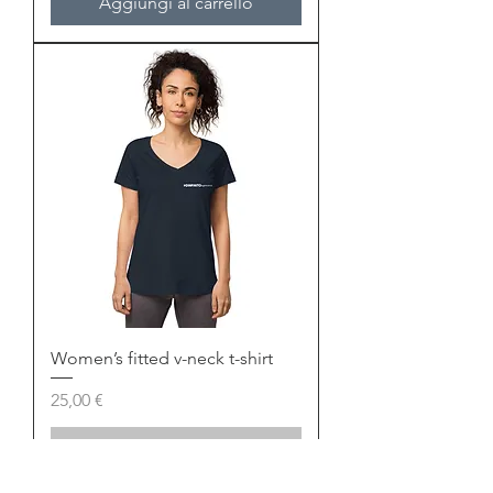
Aggiungi al carrello
Women’s fitted v-neck t-shirt
Prezzo
25,00 €
Esaurito