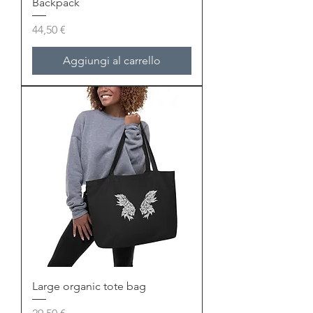
Backpack
Prezzo
44,50 €
Aggiungi al carrello
Large organic tote bag
Prezzo