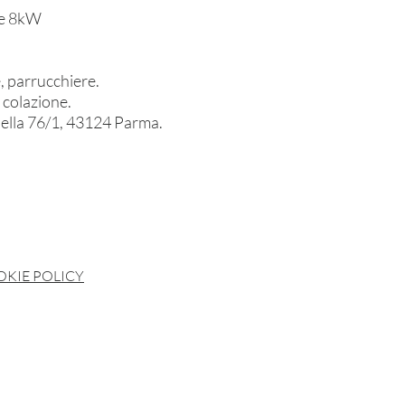
one 8kW
e, parrucchiere.
g colazione.
nella 76/1, 43124 Parma.
a
KIE POLICY