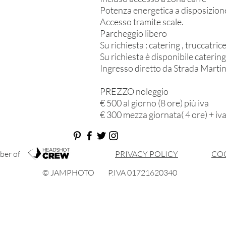
Potenza energetica a disposizi
Accesso tramite scale.
Parcheggio libero
Su richiesta : catering , truccatric
Su richiesta è disponibile caterin
Ingresso diretto da Strada Marti
PREZZO noleggio
€ 500 al giorno (8 ore) più iva
€ 300 mezza giornata( 4 ore) + iv
ber of
PRIVACY POLICY
COO
© JAMPHOTO P.IVA 01721620340