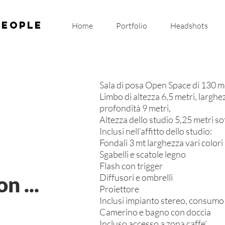
people
Home
Portfolio
Headshots
Sala di posa Open Space di 130 me
Limbo di altezza 6,5 metri, larghez
profondità 9 metri,
Altezza dello studio 5,25 metri so
Inclusi nell’affitto dello studio:
Fondali 3 mt larghezza vari colori
Sgabelli e scatole legno
Flash con trigger
n ...
Diffusori e ombrelli
Proiettore
Inclusi impianto stereo, consumo e
Camerino e bagno con doccia
Incluso accesso a zona caffe'