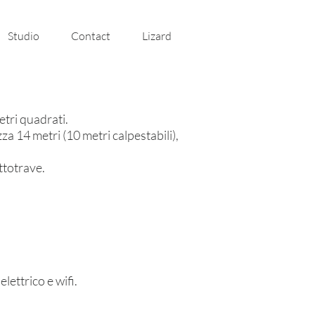
Studio
Contact
Lizard
tri quadrati.
za 14 metri (10 metri calpestabili),
ttotrave.
lettrico e wifi.